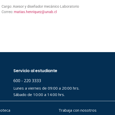
Cargo: Asesor y diseñador mecánico Laboratorio
Correo:
matias.henriquez@unab.cl