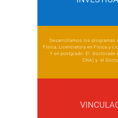
Desarrollamos los programas d
Física, Licenciatura en Física y L
Y en postgrado: El Doctorado e
CNA) y el Docto
VINCULA