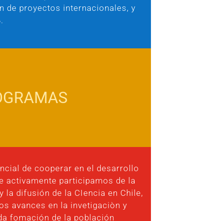
n de proyectos internacionales, y
.
OGRAMAS
cial de cooperar en el desarrollo
ue activamente participamos de la
 la difusión de la CIencia en Chile,
os avances en la invetigaciòn y
da fomación de la población