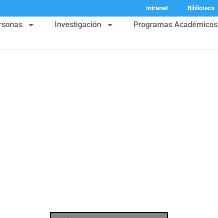
Intranet
Biblioteca
rsonas
Investigación
Programas Académicos
artamento de Cien
Físicas
Conectar Innovar Liderar