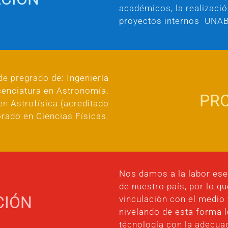
académicos, la realizació
proyectos internos UNAB
e pregrado de: Ingeniería
icenciatura en Astronomía.
PR
n Astrofísica (acreditado
rado en Ciencias Físicas.
Nos damos a la labor esen
de nuestro país, por lo q
CIÓN
vinculaciòn con el medio y
nivelando de esta forma l
técnología con la adecua